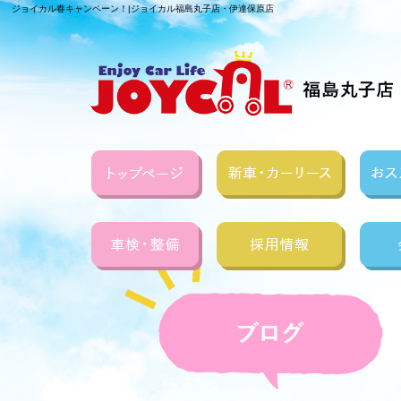
ジョイカル春キャンペーン！|ジョイカル福島丸子店・伊達保原店