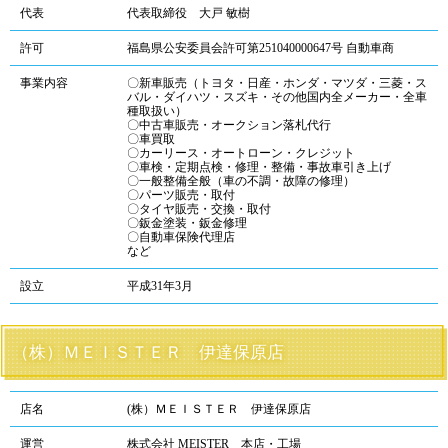
代表
代表取締役 大戸 敏樹
許可
福島県公安委員会許可第251040000647号 自動車商
事業内容
〇新車販売（トヨタ・日産・ホンダ・マツダ・三菱・ス
バル・ダイハツ・スズキ・その他国内全メーカー・全車
種取扱い）
〇中古車販売・オークション落札代行
〇車買取
〇カーリース・オートローン・クレジット
〇車検・定期点検・修理・整備・事故車引き上げ
〇一般整備全般（車の不調・故障の修理）
〇パーツ販売・取付
〇タイヤ販売・交換・取付
〇鈑金塗装・鈑金修理
〇自動車保険代理店
など
設立
平成31年3月
（株）ＭＥＩＳＴＥＲ 伊達保原店
店名
(株）ＭＥＩＳＴＥＲ 伊達保原店
運営
株式会社 MEISTER 本店・工場